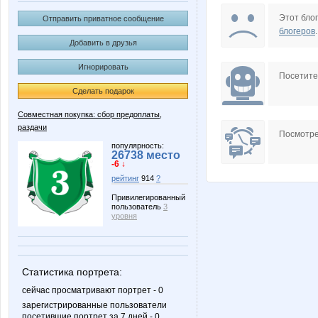
elenk@88
linnala
Этот блог
Отправить приватное сообщение
блогеров
.
Добавить в друзья
Игнорировать
Девочка Леночка
КСЕни
Посетит
Сделать подарок
Совместная покупка: сбор предоплаты,
раздачи
Чай_Кофе_Конунг
923
Посмотре
популярность:
26738 место
-6 ↓
рейтинг
914
?
Привилегированный
пользователь
3
уровня
Статистика портрета:
сейчас просматривают портрет - 0
зарегистрированные пользователи
посетившие портрет за 7 дней - 0